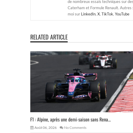
de nombreux essais techniques sur de
Caterham et Formule Renault. Autres : j
moi sur
LinkedIn
,
X
,
TikTok
,
YouTube
RELATED ARTICLE
F1 : Alpine, après une demi-saison sans Rena...
Août 06, 2026
No Comments