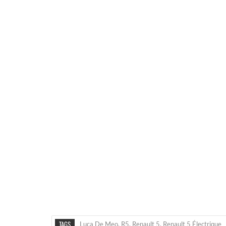
TAGS
Luca De Meo
,
R5
,
Renault 5
,
Renault 5 Électrique