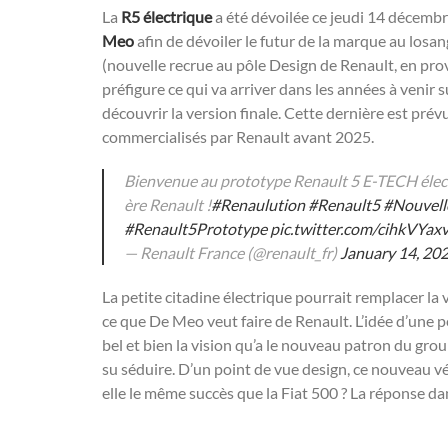
La
R5 électrique
a été dévoilée ce jeudi 14 décembr
Meo
afin de dévoiler le futur de la marque au losan
(nouvelle recrue au pôle Design de Renault, en pro
préfigure ce qui va arriver dans les années à venir 
découvrir la version finale. Cette dernière est prév
commercialisés par Renault avant 2025.
Bienvenue au prototype Renault 5 E-TECH élect
ère Renault !
#Renaulution
#Renault5
#Nouvell
#Renault5Prototype
pic.twitter.com/cihkVYax
— Renault France (@renault_fr)
January 14, 20
La petite citadine électrique pourrait remplacer la vi
ce que De Meo veut faire de Renault. L’idée d’une p
bel et bien la vision qu’a le nouveau patron du gro
su séduire. D’un point de vue design, ce nouveau véh
elle le même succès que la Fiat 500 ? La réponse da