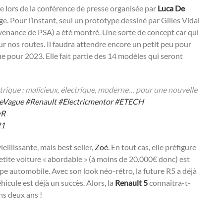
e lors de la conférence de presse organisée par
Luca De
ge. Pour l’instant, seul un prototype dessiné par Gilles Vidal
venance de PSA) a été montré. Une sorte de concept car qui
sur nos routes. Il faudra attendre encore un petit peu pour
ue pour 2023. Elle fait partie des 14 modèles qui seront
rique : malicieux, électrique, moderne… pour une nouvelle
eVague
#Renault
#Electricmentor
#ETECH
vR
21
eillissante, mais best seller,
Zoé
. En tout cas, elle préfigure
etite voiture « abordable » (à moins de 20.000€ donc) est
upe automobile. Avec son look néo-rétro, la future R5 a déjà
icule est déjà un succès. Alors, la
Renault 5
connaîtra-t-
ns deux ans !