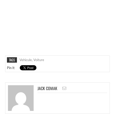
TAGS
Vehicule
,
Voiture
Pin It
JACK COMAK