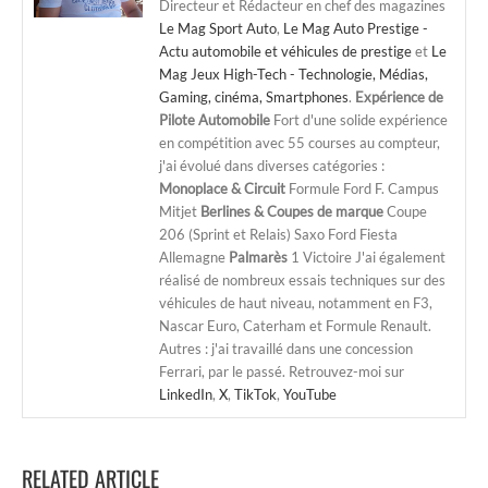
Directeur et Rédacteur en chef des magazines
Le Mag Sport Auto
,
Le Mag Auto Prestige -
Actu automobile et véhicules de prestige
et
Le
Mag Jeux High-Tech - Technologie, Médias,
Gaming, cinéma, Smartphones
.
Expérience de
Pilote Automobile
Fort d'une solide expérience
en compétition avec 55 courses au compteur,
j'ai évolué dans diverses catégories :
Monoplace & Circuit
Formule Ford F. Campus
Mitjet
Berlines & Coupes de marque
Coupe
206 (Sprint et Relais) Saxo Ford Fiesta
Allemagne
Palmarès
1 Victoire J'ai également
réalisé de nombreux essais techniques sur des
véhicules de haut niveau, notamment en F3,
Nascar Euro, Caterham et Formule Renault.
Autres : j'ai travaillé dans une concession
Ferrari, par le passé. Retrouvez-moi sur
LinkedIn
,
X
,
TikTok
,
YouTube
RELATED ARTICLE