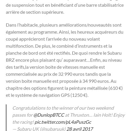
de suspension tout en bénéficiant d’une barre stabilisatrice
arrière de section supérieure.
Dans l’habitacle, plusieurs améliorations/nouveautés sont
également au programme. Ainsi, les heureux acquéreurs du
coupé apprécieront l’arrivée du nouveau volant
multifonction. De plus, le combiné d’instruments et la
planche de bord ont été rectifiés. De quoi rendre le Subaru
BRZ encore plus plaisant qu’ auparavant…Enfin, au niveau
des tarifs,la version boite de vitesses manuelle est
commercialisée au prix de 32 990 euros tandis que la
version boite manuelle est proposée à 34 990 euros. Au
chapitre des options figurent la peinture métallisée (610 €)
et le système de navigation GPS (1250 €).
Congratulations to the winner of our two weekend
passes for
@DunlopBTCC
at Thruxton… Iain Holt! Enjoy
the racing!
pic.twitter.com/pL4aPuszGc
— Subaru UK (@subaruuk)
28 avril 2017