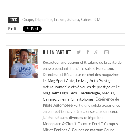
TAGS
Coupe
,
Disponible
,
France
,
Subaru
,
Subaru BRZ
Pin It
JULIEN BARTHET
Rédacteur professionnel (titulaire de la carte de
presse pendant 3 ans), je suis le Fondateur,
Directeur et Rédacteur en chef des magazines
Le Mag Sport Auto
,
Le Mag Auto Prestige -
Actu automobile et véhicules de prestige
et
Le
Mag Jeux High-Tech - Technologie, Médias,
Gaming, cinéma, Smartphones
.
Expérience de
Pilote Automobile
Fort d'une solide expérience
en compétition avec 55 courses au compteur,
j'ai évolué dans diverses catégories :
Monoplace & Circuit
Formule Ford F. Campus
Mitjet
Berlines & Coupes de marque
Coupe