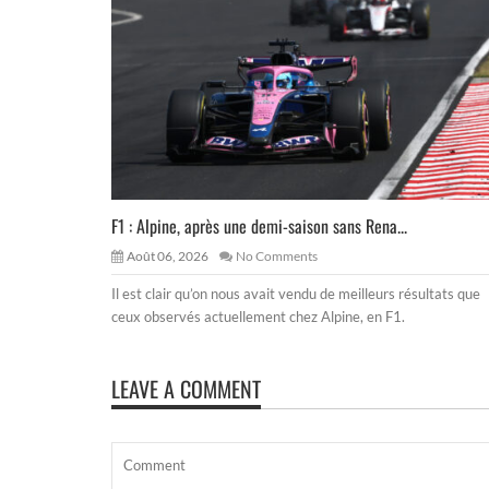
F1 : Alpine, après une demi-saison sans Rena...
Août 06, 2026
No Comments
Il est clair qu’on nous avait vendu de meilleurs résultats que
ceux observés actuellement chez Alpine, en F1.
LEAVE A COMMENT