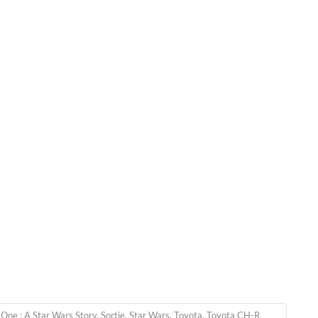
One : A Star Wars Story
,
Sortie
,
Star Wars
,
Toyota
,
Toyota CH-R