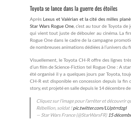
Toyota se lance dans la guerre des étoiles
Après
Lexus et Valérian et la cité des milles planè
Star Wars Rogue One
, c’est au tour de Toyota de
qui vient tout juste de débouler au cinéma. La fir
Rogue One dans le cadre de la campagne promotio
de nombreuses animations dédiées à l’univers du fi
Visuellement, le Toyota CH-R offre des lignes très 
d’un film de Science-Fiction tel Rogue One : A sta
été organisé il y a quelques jours par Toyota, touj
CH-R est disponible en concession depuis la fin
story, est projeté en salle depuis le 14 décembre de
Cliquez sur l’image pour l’arrêter et découvrir 
Rébellion, soldat !
pic.twitter.com/LUptrrdzgI
— Star Wars France (@StarWarsFR)
15 décemb