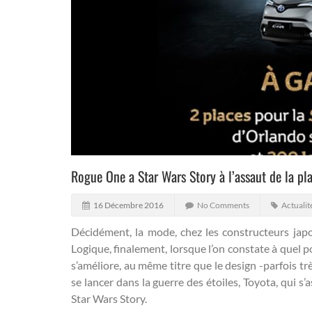
Rogue One a Star Wars Story à l’assaut de la pl
16 Décembre 2016
No Comments
Actualit
Décidément, la mode, chez les constructeurs japona
Logique, finalement, lorsque l’on constate à quel
s’améliore, au même titre que le design -parfois tr
se lancer dans la guerre des étoiles, Toyota, qui s’
Star Wars Story.