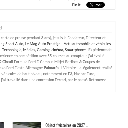
Pin It
a carte de presse pendant 3 ans), je suis le Fondateur, Directeur et
ag Sport Auto
,
Le Mag Auto Prestige - Actu automobile et véhicules
- Technologie, Médias, Gaming, cinéma, Smartphones
.
Expérience de
périence en compétition avec 55 courses au compteur, j'ai évolué
 Circuit
Formule Ford F. Campus Mitjet
Berlines & Coupes de
Saxo Ford Fiesta Allemagne
Palmarès
1 Victoire J'ai également réalisé
s véhicules de haut niveau, notamment en F3, Nascar Euro,
'ai travaillé dans une concession Ferrari, par le passé. Retrouvez-
Objectif victoires en 2027 ...