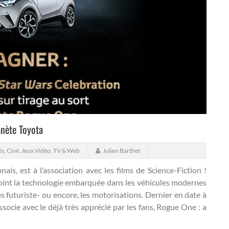
anète Toyota
és
,
Ciné, Jeux Vidéo, TV & Web
Julien Barthet
is, est à l’association avec les films de Science-Fiction !
 point la technologie embarquée dans les véhicules modernes
ès futuriste- ou encore, les motorisations. Dernier en date à
associe avec le déjà très apprécié par les fans, Rogue One : a