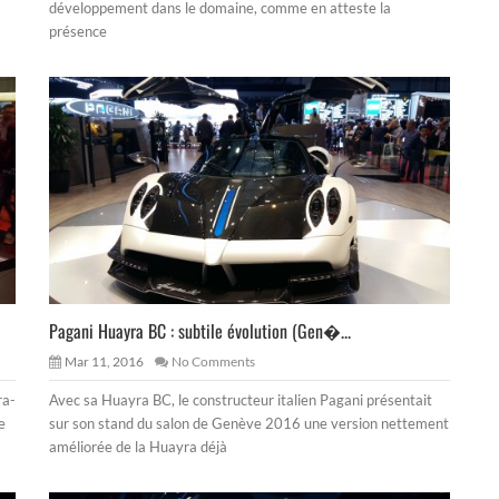
développement dans le domaine, comme en atteste la
présence
Pagani Huayra BC : subtile évolution (Gen�...
Mar 11, 2016
No Comments
ra-
Avec sa Huayra BC, le constructeur italien Pagani présentait
e
sur son stand du salon de Genève 2016 une version nettement
améliorée de la Huayra déjà