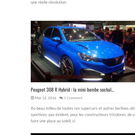
une réelle révolution.
Peugeot 308 R Hybrid : la mini-bombe sochal...
Mar 12, 2016
1 Comment
Au beau milieu de toutes ces supercars et autres berlines ult
sportives, pas évident, pour les constructeurs tricolores, de s
faire une place au soleil, si