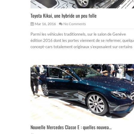
Toyota Kikai, une hybride un peu folle
Mar 16, 2016
No Comments
Parmi les véhicules traditionnels, sur le salon de Genève
édition 2016 dont les portes viennent de se refermer, quelq
concept-cars totalement originaux s’exposaient sur certains
Nouvelle Mercedes Classe E : quelles nouvea...