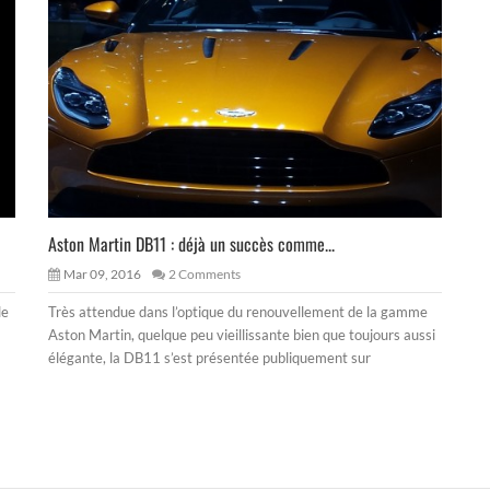
Aston Martin DB11 : déjà un succès comme...
Mar 09, 2016
2 Comments
le
Très attendue dans l’optique du renouvellement de la gamme
Aston Martin, quelque peu vieillissante bien que toujours aussi
élégante, la DB11 s’est présentée publiquement sur