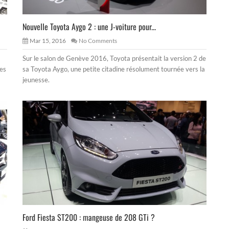
Nouvelle Toyota Aygo 2 : une J-voiture pour...
Mar 15, 2016
No Comments
Sur le salon de Genève 2016, Toyota présentait la version 2 de
ues
sa Toyota Aygo, une petite citadine résolument tournée vers la
jeunesse.
Ford Fiesta ST200 : mangeuse de 208 GTi ?