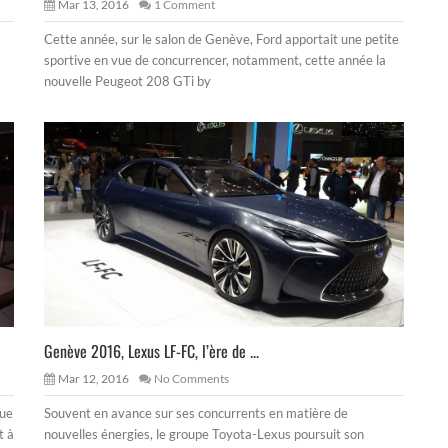
Mar 13, 2016
1 Comment
Cette année, sur le salon de Genève, Ford apportait une petite
sportive en vue de concurrencer, notamment, cette année la
nouvelle Peugeot 208 GTi by
Genève 2016, Lexus LF-FC, l’ère de ...
Mar 12, 2016
No Comments
oue
Souvent en avance sur ses concurrents en matière de
t à
nouvelles énergies, le groupe Toyota-Lexus poursuit son