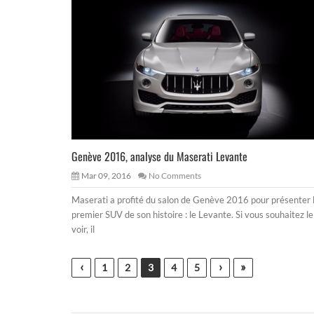
Genève 2016, analyse du Maserati Levante
Mar 09, 2016
No Comments
Maserati a profité du salon de Genève 2016 pour présenter 
premier SUV de son histoire : le Levante. Si vous souhaitez le
voir, il
‹
›
»
1
2
3
4
5