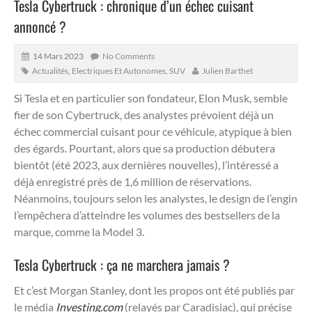
Tesla Cybertruck : chronique d’un échec cuisant
annoncé ?
14 Mars 2023
No Comments
Actualités
,
Electriques Et Autonomes
,
SUV
Julien Barthet
Si Tesla et en particulier son fondateur, Elon Musk, semble
fier de son Cybertruck, des analystes prévoient déjà un
échec commercial cuisant pour ce véhicule, atypique à bien
des égards.
Pourtant, alors que sa production débutera
bientôt (été 2023, aux dernières nouvelles), l’intéressé a
déjà enregistré près de 1,6 million de réservations.
Néanmoins, toujours selon les analystes, le design de l’engin
l’empêchera d’atteindre les volumes des bestsellers de la
marque, comme la Model 3.
Tesla Cybertruck : ça ne marchera jamais ?
Et c’est Morgan Stanley, dont les propos ont été publiés par
le média
Investing.com
(relayés par Caradisiac), qui précise