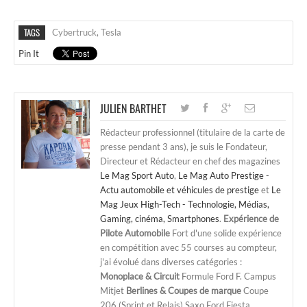
TAGS
Cybertruck
,
Tesla
Pin It
JULIEN BARTHET
Rédacteur professionnel (titulaire de la carte de
presse pendant 3 ans), je suis le Fondateur,
Directeur et Rédacteur en chef des magazines
Le Mag Sport Auto
,
Le Mag Auto Prestige -
Actu automobile et véhicules de prestige
et
Le
Mag Jeux High-Tech - Technologie, Médias,
Gaming, cinéma, Smartphones
.
Expérience de
Pilote Automobile
Fort d'une solide expérience
en compétition avec 55 courses au compteur,
j'ai évolué dans diverses catégories :
Monoplace & Circuit
Formule Ford F. Campus
Mitjet
Berlines & Coupes de marque
Coupe
206 (Sprint et Relais) Saxo Ford Fiesta