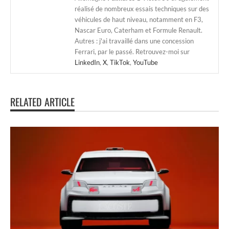
réalisé de nombreux essais techniques sur des
véhicules de haut niveau, notamment en F3,
Nascar Euro, Caterham et Formule Renault.
Autres : j'ai travaillé dans une concession
Ferrari, par le passé. Retrouvez-moi sur
LinkedIn
,
X
,
TikTok
,
YouTube
RELATED ARTICLE