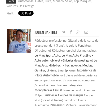
TAGS
Automobile
,
Dates
,
Luxe
,
Monaco
,
Salon
,
Top Marques
,
Voitures De Prestige
Pin It
JULIEN BARTHET
Rédacteur professionnel (titulaire de la carte de
presse pendant 3 ans), je suis le Fondateur,
Directeur et Rédacteur en chef des magazines
Le Mag Sport Auto
,
Le Mag Auto Prestige -
Actu automobile et véhicules de prestige
et
Le
Mag Jeux High-Tech - Technologie, Médias,
Gaming, cinéma, Smartphones
.
Expérience de
Pilote Automobile
Fort d'une solide expérience
en compétition avec 55 courses au compteur,
j'ai évolué dans diverses catégories :
Monoplace & Circuit
Formule Ford F. Campus
Mitjet
Berlines & Coupes de marque
Coupe
206 (Sprint et Relais) Saxo Ford Fiesta
Allemagne
Palmarès
1 Victoire J'ai également