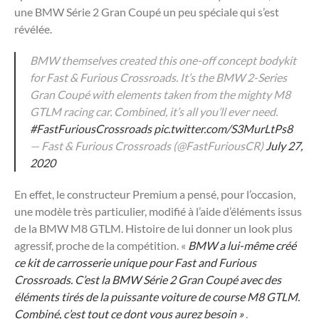
une BMW Série 2 Gran Coupé un peu spéciale qui s’est
révélée.
BMW themselves created this one-off concept bodykit
for Fast & Furious Crossroads. It’s the BMW 2-Series
Gran Coupé with elements taken from the mighty M8
GTLM racing car. Combined, it’s all you’ll ever need.
#FastFuriousCrossroads
pic.twitter.com/S3MurLtPs8
— Fast & Furious Crossroads (@FastFuriousCR)
July 27,
2020
En effet, le constructeur Premium a pensé, pour l’occasion,
une modèle très particulier, modifié à l’aide d’éléments issus
de la BMW M8 GTLM. Histoire de lui donner un look plus
agressif, proche de la compétition. «
BMW a lui-même créé
ce kit de carrosserie unique pour Fast and Furious
Crossroads. C’est la BMW Série 2 Gran Coupé avec des
éléments tirés de la puissante voiture de course M8 GTLM.
Combiné, c’est tout ce dont vous aurez besoin »
.