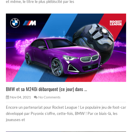
et même, le titre le plus plébiscité par les
BMW et sa M240i débarquent (ce jour) dans ...
Nov 04, 2021
No Comments
Encore un partenariat pour Rocket League ! Le populaire jeu de foot-car
développé par Psyonix s’offre, cette-fois, BMW ! Par ce biais-là, les
joueuses et