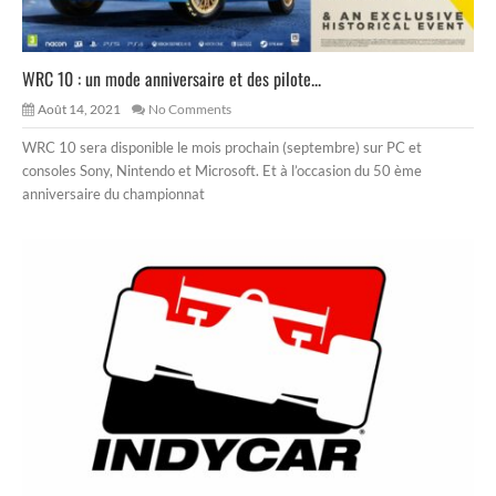
WRC 10 : un mode anniversaire et des pilote...
Août 14, 2021
No Comments
WRC 10 sera disponible le mois prochain (septembre) sur PC et
consoles Sony, Nintendo et Microsoft. Et à l’occasion du 50 ème
anniversaire du championnat