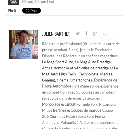
TAGS
Nissan
,
Nissan Leaf
Pin It
JULIEN BARTHET
Rédacteur professionnel (titulaire de la carte de
presse pendant 3 ans), je suis le Fondateur,
Directeur et Rédacteur en chef des magazines
Le Mag Sport Auto
,
Le Mag Auto Prestige -
Actu automobile et véhicules de prestige
et
Le
Mag Jeux High-Tech - Technologie, Médias,
Gaming, cinéma, Smartphones
.
Expérience de
Pilote Automobile
Fort d'une solide expérience
en compétition avec 55 courses au compteur,
j'ai évolué dans diverses catégories :
Monoplace & Circuit
Formule Ford F. Campus
Mitjet
Berlines & Coupes de marque
Coupe
206 (Sprint et Relais) Saxo Ford Fiesta
Allemagne
Palmarès
1 Victoire J'ai également
réalisé de nombreux essais techniques sur des