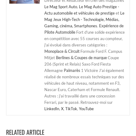
Directeur et Rédacteur en chef des magazines
Le Mag Sport Auto
,
Le Mag Auto Prestige -
Actu automobile et véhicules de prestige
et
Le
Mag Jeux High-Tech - Technologie, Médias,
Gaming, cinéma, Smartphones
.
Expérience de
Pilote Automobile
Fort d'une solide expérience
en compétition avec 55 courses au compteur,
j'ai évolué dans diverses catégories :
Monoplace & Circuit
Formule Ford F. Campus
Mitjet
Berlines & Coupes de marque
Coupe
206 (Sprint et Relais) Saxo Ford Fiesta
Allemagne
Palmarès
1 Victoire J'ai également
réalisé de nombreux essais techniques sur des
véhicules de haut niveau, notamment en F3,
Nascar Euro, Caterham et Formule Renault.
Autres : j'ai travaillé dans une concession
Ferrari, par le passé. Retrouvez-moi sur
LinkedIn
,
X
,
TikTok
,
YouTube
RELATED ARTICLE