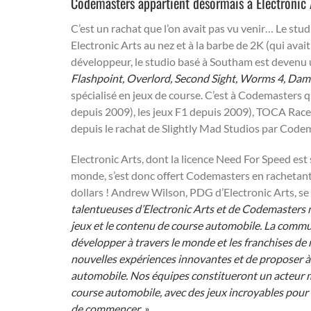
Codemasters appartient désormais à Electronic A
C’est un rachat que l’on avait pas vu venir… Le stu
Electronic Arts au nez et à la barbe de 2K (qui ava
développeur, le studio basé à Southam est devenu un
Flashpoint, Overlord, Second Sight, Worms 4, Dam
spécialisé en jeux de course. C’est à Codemasters q
depuis 2009), les jeux F1 depuis 2009), TOCA Race
depuis le rachat de Slightly Mad Studios par Code
Electronic Arts, dont la licence Need For Speed est
monde, s’est donc offert Codemasters en rachetant t
dollars ! Andrew Wilson, PDG d’Electronic Arts, se f
talentueuses d’Electronic Arts et de Codemasters 
jeux et le contenu de course automobile. La comm
développer à travers le monde et les franchises de
nouvelles expériences innovantes et de proposer à 
automobile. Nos équipes constitueront un acteur m
course automobile, avec des jeux incroyables pour 
de commencer. »