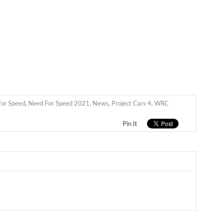
or Speed
,
Need For Speed 2021
,
News
,
Project Cars 4
,
WRC
Pin It