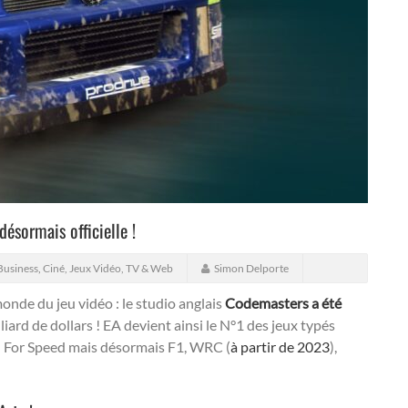
désormais officielle !
Business
,
Ciné, Jeux Vidéo, TV & Web
Simon Delporte
nde du jeu vidéo : le studio anglais
Codemasters a été
iard de dollars ! EA devient ainsi le N°1 des jeux typés
ed For Speed mais désormais F1, WRC (
à partir de 2023
),