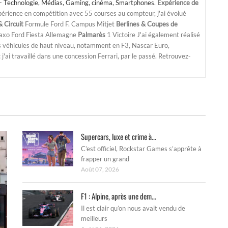
- Technologie, Médias, Gaming, cinéma, Smartphones
.
Expérience de
périence en compétition avec 55 courses au compteur, j'ai évolué
 Circuit
Formule Ford F. Campus Mitjet
Berlines & Coupes de
Saxo Ford Fiesta Allemagne
Palmarès
1 Victoire J'ai également réalisé
s véhicules de haut niveau, notamment en F3, Nascar Euro,
'ai travaillé dans une concession Ferrari, par le passé. Retrouvez-
Supercars, luxe et crime à...
C’est officiel, Rockstar Games s’apprête à
frapper un grand
Août 07, 2026
F1 : Alpine, après une dem...
Il est clair qu’on nous avait vendu de
meilleurs