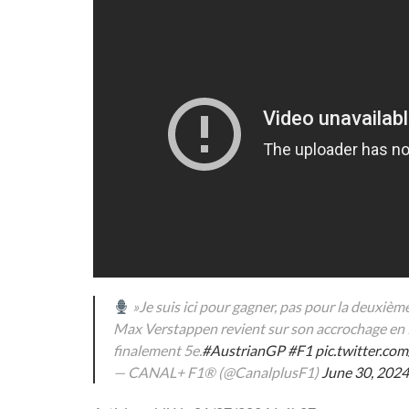
»Je suis ici pour gagner, pas pour la deuxièm
Max Verstappen revient sur son accrochage en f
finalement 5e.
#AustrianGP
#F1
pic.twitter.c
— CANAL+ F1® (@CanalplusF1)
June 30, 2024