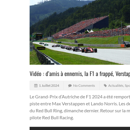
Vidéo : d’amis à ennemis, la F1 a frappé, Versta
1 Juillet 2024
No Comments
Actualités
,
Spo
Le Grand-Prix d’Autriche de F1 2024 a été remporté
piste entre Max Verstappen et Lando Norris.
Les de
du Red Bull Ring, dimanche dernier. Retour sur la m
pilote Red Bull Racing.