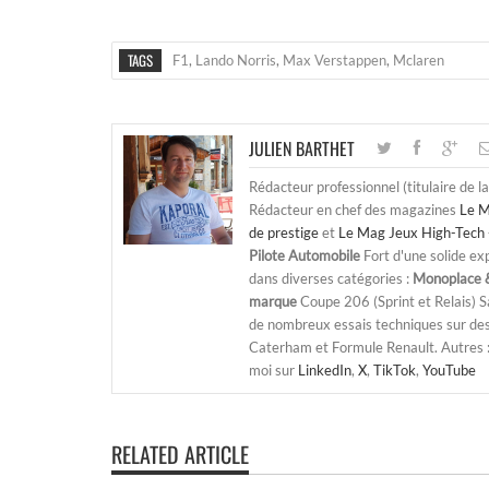
TAGS
F1
,
Lando Norris
,
Max Verstappen
,
Mclaren
JULIEN BARTHET
Rédacteur professionnel (titulaire de l
Rédacteur en chef des magazines
Le M
de prestige
et
Le Mag Jeux High-Tech 
Pilote Automobile
Fort d'une solide ex
dans diverses catégories :
Monoplace &
marque
Coupe 206 (Sprint et Relais) 
de nombreux essais techniques sur de
Caterham et Formule Renault. Autres : j
moi sur
LinkedIn
,
X
,
TikTok
,
YouTube
RELATED ARTICLE