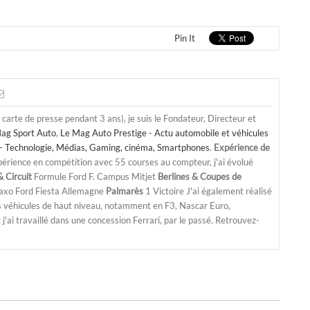
Pin It
a carte de presse pendant 3 ans), je suis le Fondateur, Directeur et
ag Sport Auto
,
Le Mag Auto Prestige - Actu automobile et véhicules
- Technologie, Médias, Gaming, cinéma, Smartphones
.
Expérience de
périence en compétition avec 55 courses au compteur, j'ai évolué
 Circuit
Formule Ford F. Campus Mitjet
Berlines & Coupes de
Saxo Ford Fiesta Allemagne
Palmarès
1 Victoire J'ai également réalisé
s véhicules de haut niveau, notamment en F3, Nascar Euro,
'ai travaillé dans une concession Ferrari, par le passé. Retrouvez-