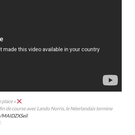
e place »
in de course avec Lando Norris, le Néerlandais termine
om/MAIDZXSeil