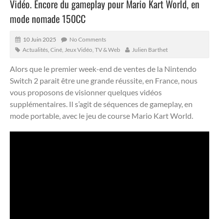
Vidéo. Encore du gameplay pour Mario Kart World, en
mode nomade 150CC
10 Juin 2025
No Comments
Actualités
,
Ciné, Jeux Vidéo, TV & Web
Julien Barthet
Alors que le premier week-end de ventes de la Nintendo
Switch 2 parait être une grande réussite, en France, nous
vous proposons de visionner quelques vidéos
supplémentaires.
Il s’agit de séquences de gameplay, en
mode portable, avec le jeu de course Mario Kart World.