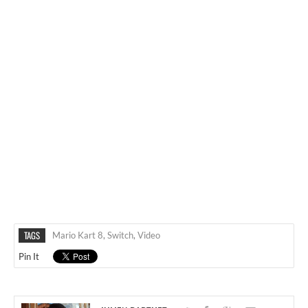
TAGS
Mario Kart 8
,
Switch
,
Video
Pin It