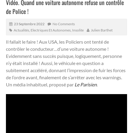
Vidéo. Quand une voiture autonome refuse un contrôle
de Police !
23 Septembre 2022
No Comments
Actualités
,
Electriques Et Autonomes
,
Insolite
Julien Barthet
Il fallait le faire ! Aux USA, les Policiers ont tenté de
contrôler le conducteur…d’une voiture autonome !
Evidemment sans succès puisque, logiquement, personne
n’y était installé !
Aussi, le véhicule en question a
subitement accéléré, donnant l’impression de fuir les forces
de l’ordre avant, finalement de s’arrêter avec les warnings.
Un média inhabituel, proposé par
Le Parisien
.