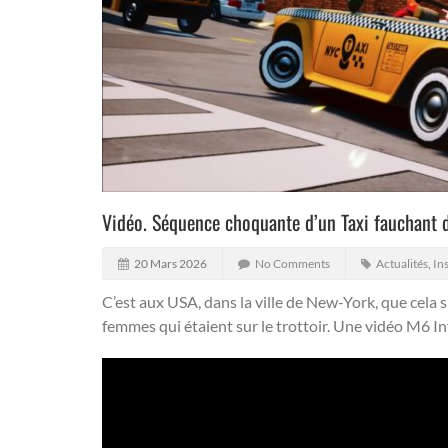
Vidéo. Séquence choquante d’un Taxi fauchant
20 Mars 2026
No Comments
Actualités
,
Ins
C’est aux USA, dans la ville de New-York, que cela s
femmes qui étaient sur le trottoir. Une vidéo M6 In