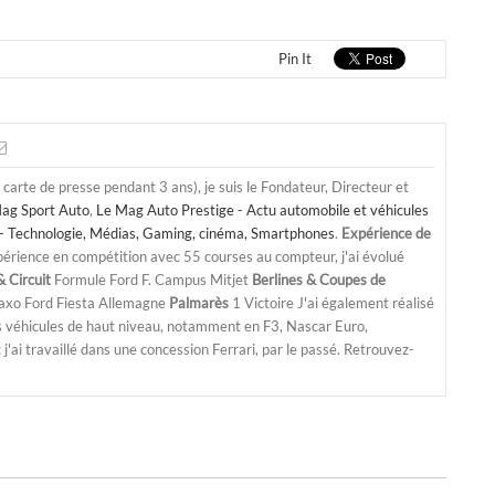
Pin It
a carte de presse pendant 3 ans), je suis le Fondateur, Directeur et
ag Sport Auto
,
Le Mag Auto Prestige - Actu automobile et véhicules
- Technologie, Médias, Gaming, cinéma, Smartphones
.
Expérience de
périence en compétition avec 55 courses au compteur, j'ai évolué
 Circuit
Formule Ford F. Campus Mitjet
Berlines & Coupes de
Saxo Ford Fiesta Allemagne
Palmarès
1 Victoire J'ai également réalisé
s véhicules de haut niveau, notamment en F3, Nascar Euro,
'ai travaillé dans une concession Ferrari, par le passé. Retrouvez-