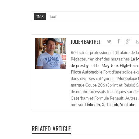
TAGS
Taxi
JULIEN BARTHET
Rédacteur professionnel (titulaire de l
Rédacteur en chef des magazines
Le M
de prestige
et
Le Mag Jeux High-Tech 
Pilote Automobile
Fort d'une solide ex
dans diverses catégories :
Monoplace &
marque
Coupe 206 (Sprint et Relais) 
de nombreux essais techniques sur de
Caterham et Formule Renault. Autres : j
moi sur
LinkedIn
,
X
,
TikTok
,
YouTube
RELATED ARTICLE