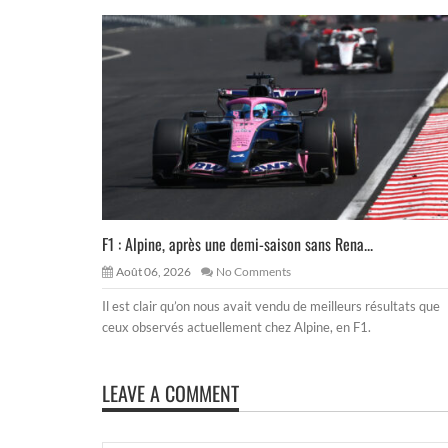
F1 : Alpine, après une demi-saison sans Rena...
Août 06, 2026
No Comments
Il est clair qu’on nous avait vendu de meilleurs résultats que
ceux observés actuellement chez Alpine, en F1.
LEAVE A COMMENT