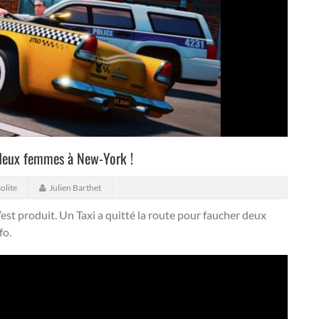
 deux femmes à New-York !
olite
Julien Barthet
’est produit.
Un Taxi a quitté la route pour faucher deux
fo.