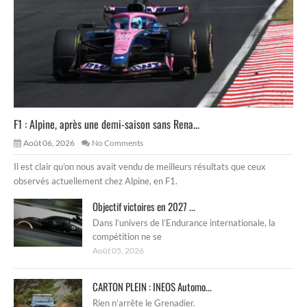
F1 : Alpine, après une demi-saison sans Rena...
Août 06, 2026
No Comments
Il est clair qu’on nous avait vendu de meilleurs résultats que ceux
observés actuellement chez Alpine, en F1.
Objectif victoires en 2027 ...
Dans l’univers de l’Endurance internationale, la
compétition ne se
Août 05, 2026
CARTON PLEIN : INEOS Automo...
Rien n’arrête le Grenadier.