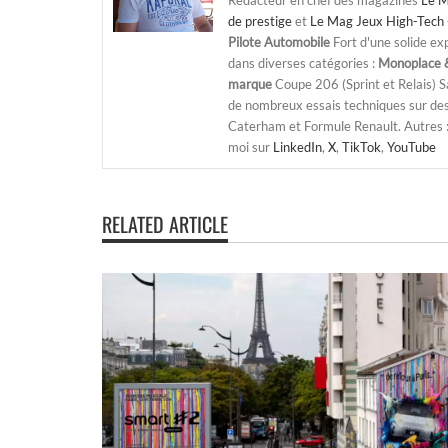
Rédacteur en chef des magazines
Le M
de prestige
et
Le Mag Jeux High-Tech 
Pilote Automobile
Fort d'une solide ex
dans diverses catégories :
Monoplace &
marque
Coupe 206 (Sprint et Relais) 
de nombreux essais techniques sur de
Caterham et Formule Renault. Autres : j
moi sur
LinkedIn
,
X
,
TikTok
,
YouTube
RELATED ARTICLE