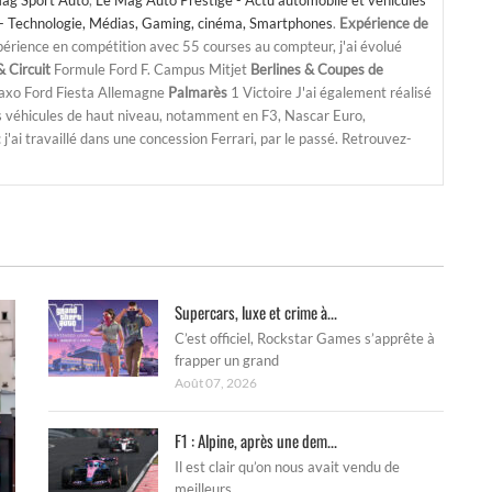
ag Sport Auto
,
Le Mag Auto Prestige - Actu automobile et véhicules
- Technologie, Médias, Gaming, cinéma, Smartphones
.
Expérience de
périence en compétition avec 55 courses au compteur, j'ai évolué
 Circuit
Formule Ford F. Campus Mitjet
Berlines & Coupes de
Saxo Ford Fiesta Allemagne
Palmarès
1 Victoire J'ai également réalisé
s véhicules de haut niveau, notamment en F3, Nascar Euro,
'ai travaillé dans une concession Ferrari, par le passé. Retrouvez-
Supercars, luxe et crime à...
C’est officiel, Rockstar Games s’apprête à
frapper un grand
Août 07, 2026
F1 : Alpine, après une dem...
Il est clair qu’on nous avait vendu de
meilleurs