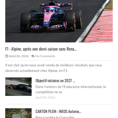
F1 : Alpine, après une demi-saison sans Rena...
Août 06, 2026
No Comments
Il est clair qu’on nous avait vendu de meilleurs résultats que ceux
observés actuellement chez Alpine, en F1.
Objectif victoires en 2027 ...
Dans l’univers de l’Endurance internationale, la
compétition ne se
Août 05, 2026
CARTON PLEIN : INEOS Automo...
Rien n’arrête le Grenadier.