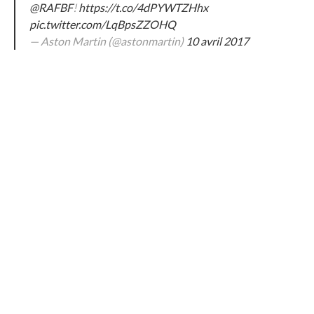
@RAFBF
!
https://t.co/4dPYWTZHhx
pic.twitter.com/LqBpsZZOHQ
— Aston Martin (@astonmartin)
10 avril 2017