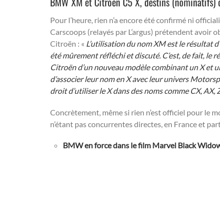
BMW XM et Citroën C5 X, destins (nominatifs) 
Pour l’heure, rien n’a encore été confirmé ni offici
Carscoops (relayés par L’argus) prétendent avoir 
Citroën : «
L’utilisation du nom XM est le résultat 
été mûrement réfléchi et discuté. C’est, de fait, le 
Citroën d’un nouveau modèle combinant un X et un c
d’associer leur nom en X avec leur univers Motorsp
droit d’utiliser le X dans des noms comme CX, AX, 
Concrètement, même si rien n’est officiel pour le 
n’étant pas concurrentes directes, en France et pa
BMW en force dans le film Marvel Black Wido