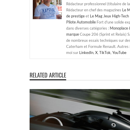
Rédacteur professionnel (titulaire de l
Rédacteur en chef des magazines
Le M
de prestige
et
Le Mag Jeux High-Tech 
Pilote Automobile
Fort d'une solide ex
dans diverses catégories :
Monoplace &
marque
Coupe 206 (Sprint et Relais) 
de nombreux essais techniques sur de
Caterham et Formule Renault. Autres : j
moi sur
LinkedIn
,
X
,
TikTok
,
YouTube
RELATED ARTICLE