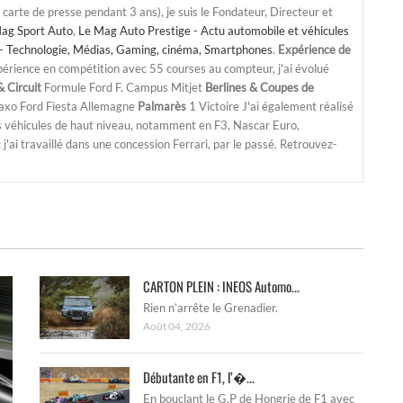
a carte de presse pendant 3 ans), je suis le Fondateur, Directeur et
ag Sport Auto
,
Le Mag Auto Prestige - Actu automobile et véhicules
- Technologie, Médias, Gaming, cinéma, Smartphones
.
Expérience de
périence en compétition avec 55 courses au compteur, j'ai évolué
 Circuit
Formule Ford F. Campus Mitjet
Berlines & Coupes de
Saxo Ford Fiesta Allemagne
Palmarès
1 Victoire J'ai également réalisé
s véhicules de haut niveau, notamment en F3, Nascar Euro,
'ai travaillé dans une concession Ferrari, par le passé. Retrouvez-
CARTON PLEIN : INEOS Automo...
Rien n’arrête le Grenadier.
Août 04, 2026
Débutante en F1, l’�...
En bouclant le G.P de Hongrie de F1 avec