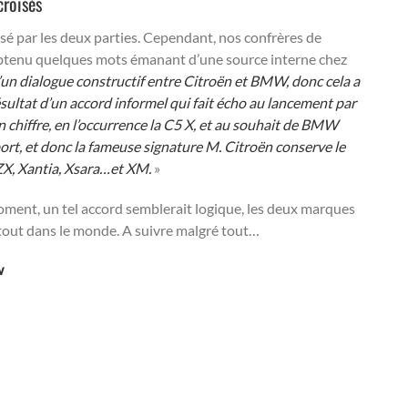
croisés
alisé par les deux parties. Cependant, nos confrères de
obtenu quelques mots émanant d’une source interne chez
d’un dialogue constructif entre Citroën et BMW, donc cela a
résultat d’un accord informel
qui fait écho au lancement par
hiffre, en l’occurrence la C5
X, et au souhait de BMW
ort, et donc la fameuse signature M. Citroën conserve le
ZX, Xantia, Xsara…et XM.
»
moment, un tel accord semblerait logique, les deux marques
rtout dans le monde. A suivre malgré tout…
w