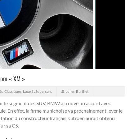
 nom « XM »
és
,
Classiques
,
Luxe Et Supercars
Julien Barthet
sur le segment des SUV, BMW a trouvé un accord avec
ule.
En effet, la firme munichoise va prochainement lever le
tation du constructeur français, Citroën aurait obtenu
sur sa C5.