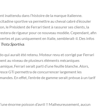
nt inattendu dans l’histoire de la marque italienne.
 citadine sportive va permettre au cheval cabré d’écouler
 le Président de Ferrari tient à rassurer ses clients, la
restera de rigueur pour ce nouveau modèle. Cependant, afin
vertes et pas uniquement en Italie, semblerait-il. Des infos
 Trota Sportiva
.
éo qui aurait été retenu. Moteur revu et corrigé par Ferrari
amment au niveau de plusieurs éléments mécaniques
mique, Ferrari serait parti d’une feuille blanche. Alors,
ari Pesce GTi permettra de concurrencer largement les
lemandes. En effet, l’entrée de gamme serait prévue à un tarif
t d’une énorme poisson d’avril !! Malheureusement, aucun