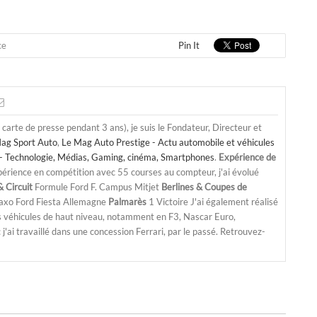
ce
Pin It
a carte de presse pendant 3 ans), je suis le Fondateur, Directeur et
ag Sport Auto
,
Le Mag Auto Prestige - Actu automobile et véhicules
- Technologie, Médias, Gaming, cinéma, Smartphones
.
Expérience de
périence en compétition avec 55 courses au compteur, j'ai évolué
 Circuit
Formule Ford F. Campus Mitjet
Berlines & Coupes de
Saxo Ford Fiesta Allemagne
Palmarès
1 Victoire J'ai également réalisé
s véhicules de haut niveau, notamment en F3, Nascar Euro,
'ai travaillé dans une concession Ferrari, par le passé. Retrouvez-