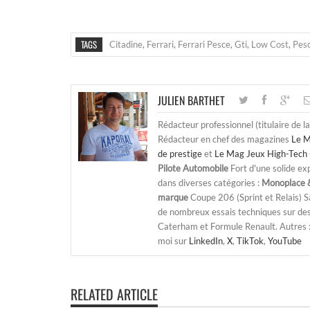
TAGS
Citadine
,
Ferrari
,
Ferrari Pesce
,
Gti
,
Low Cost
,
Pes
JULIEN BARTHET
Rédacteur professionnel (titulaire de l
Rédacteur en chef des magazines
Le M
de prestige
et
Le Mag Jeux High-Tech 
Pilote Automobile
Fort d'une solide ex
dans diverses catégories :
Monoplace &
marque
Coupe 206 (Sprint et Relais) 
de nombreux essais techniques sur de
Caterham et Formule Renault. Autres : j
moi sur
LinkedIn
,
X
,
TikTok
,
YouTube
RELATED ARTICLE