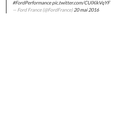
#FordPerformance
pic.twitter.com/CUlXikVqYF
— Ford France (@FordFrance)
20 mai 2016