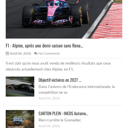
F1 : Alpine, après une demi-saison sans Rena...
Août 06, 2026
No Comments
Il est clair qu’on nous avait vendu de meilleurs résultats que ceux
observés actuellement chez Alpine, en F1.
Objectif victoires en 2027 ...
Dans l’univers de l’Endurance internationale, la
compétition ne se
Août 05, 2026
CARTON PLEIN : INEOS Automo...
Rien n’arrête le Grenadier.
Août 04, 2026