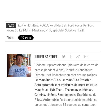
TAGS
Édition Limitée
,
FORD
,
Ford Fiest St
,
Ford Focus Rs
,
Ford
Focus St
,
Le Mans
,
Mustang
,
Prix
,
Spéciale
,
Sportive
,
Tarif
Pin It
JULIEN BARTHET
Rédacteur professionnel (titulaire de la carte de
presse pendant 3 ans), je suis le Fondateur,
Directeur et Rédacteur en chef des magazines
Le Mag Sport Auto
,
Le Mag Auto Prestige -
Actu automobile et véhicules de prestige
et
Le
Mag Jeux High-Tech - Technologie, Médias,
Gaming, cinéma, Smartphones
.
Expérience de
Pilote Automobile
Fort d'une solide expérience
en compétition avec 55 courses au compteur,