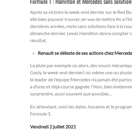
Formule 1 : Hamilton et Mercedes sans solution
Après sa victoire le week-end dernier sur le Red B
elle bien pouvoir trouver, en vue de mettre fin à l’h
dernières années, reste sans solutions face à la no
dimanche dernier, Lewis Hamilton devra compter s
résultat.
Renault se déleste de ses actions chez Merced
La pluie par exemple où alors, des soucis mécaniqu
Gasly, le week-end dernier) où même une ou plusie
le leader de l’équipe Mercedes n’a jamais été particu
a d’ores et déjà course gagnée ? Non, bien évidemm
surprendre, aussi souvent que possible…
En attendant, voici les dates, horaires et le prog
Formule 1.
Vendredi 2 juillet 2021