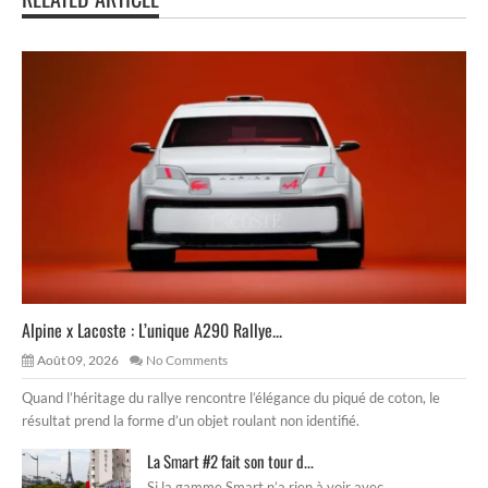
Alpine x Lacoste : L’unique A290 Rallye...
Août 09, 2026
No Comments
Quand l’héritage du rallye rencontre l’élégance du piqué de coton, le
résultat prend la forme d’un objet roulant non identifié.
La Smart #2 fait son tour d...
Si la gamme Smart n’a rien à voir avec