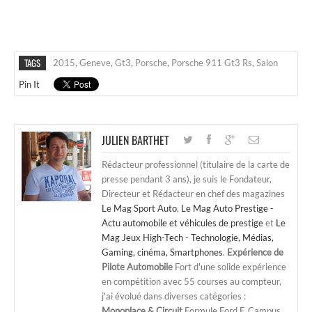
TAGS
2015
,
Geneve
,
Gt3
,
Porsche
,
Porsche 911 Gt3 Rs
,
Salon
Pin It
JULIEN BARTHET
Rédacteur professionnel (titulaire de la carte de
presse pendant 3 ans), je suis le Fondateur,
Directeur et Rédacteur en chef des magazines
Le Mag Sport Auto
,
Le Mag Auto Prestige -
Actu automobile et véhicules de prestige
et
Le
Mag Jeux High-Tech - Technologie, Médias,
Gaming, cinéma, Smartphones
.
Expérience de
Pilote Automobile
Fort d'une solide expérience
en compétition avec 55 courses au compteur,
j'ai évolué dans diverses catégories :
Monoplace & Circuit
Formule Ford F. Campus