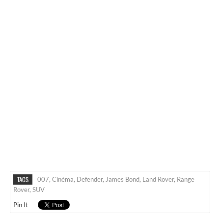
TAGS
007
,
Cinéma
,
Defender
,
James Bond
,
Land Rover
,
Range
Rover
,
SUV
Pin It