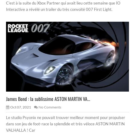
C’est à la suite du Xbox Partner qui avait lieu cette semaine que IO
Interactive a révélé un trailer du très convoité 007 First Light.
James Bond : la sublissime ASTON MARTIN VA...
Oct 07, 2021
No Comments
Le studio Psyonix ne pouvait trouver meilleur moment pour propulser
dans son jeu de foot-race la splendide et très véloce ASTON MARTIN
VALHALLA ! Car