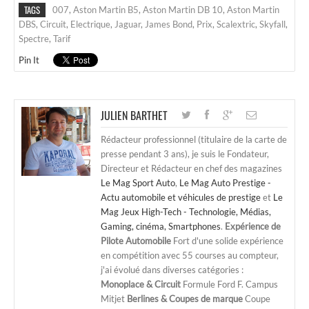
TAGS
007
,
Aston Martin B5
,
Aston Martin DB 10
,
Aston Martin
DBS
,
Circuit
,
Electrique
,
Jaguar
,
James Bond
,
Prix
,
Scalextric
,
Skyfall
,
Spectre
,
Tarif
Pin It
JULIEN BARTHET
Rédacteur professionnel (titulaire de la carte de
presse pendant 3 ans), je suis le Fondateur,
Directeur et Rédacteur en chef des magazines
Le Mag Sport Auto
,
Le Mag Auto Prestige -
Actu automobile et véhicules de prestige
et
Le
Mag Jeux High-Tech - Technologie, Médias,
Gaming, cinéma, Smartphones
.
Expérience de
Pilote Automobile
Fort d'une solide expérience
en compétition avec 55 courses au compteur,
j'ai évolué dans diverses catégories :
Monoplace & Circuit
Formule Ford F. Campus
Mitjet
Berlines & Coupes de marque
Coupe