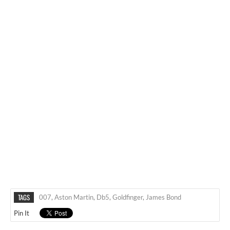
TAGS
007
,
Aston Martin
,
Db5
,
Goldfinger
,
James Bond
Pin It