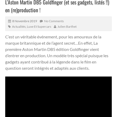
L’Aston Martin DB5 Goldfinger (et ses gadgets, listés !!)
en (re)production !
8 Novembre 2019
No Comments
Actualités
,
Luxe Et Supercars
Julien Barthet
C’est un véritable événement, pour les amoureux de la
marque britannique et de l’agent secret…En effet, La
première Aston Martin DB5 édition Goldfinger vient
d’entrer en production. Un modèle très spécial puisque les
gadgets ayant contribué à la légende dans le film en
question seront intégrés et adaptés aux clients.