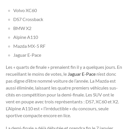
Volvo XC60
DS7 Crossback
BMW X2
Alpine A110
Mazda MX-5 RF
Jaguar E-Pace
Les « quarts de finale » prenaient fin il y a quelques jours. En
recueillant le moins de votes, le
Jaguar E-Pace
n’est donc
pas digne d’être nommé voiture de l’année. La Mazda est
aussi éliminée, laissant les quatre premiers véhicules sus-
cités en compétition pour la demi-finale. Les SUV ont le
vent en poupe avec trois représentants : DS7, XC60 et X2.
L’Alpine A110 est « l’irréductible » du concours, seule
sportive compacte encore en lice.
La demi-finale a déjà débutée et prendra fin le 7 janvier