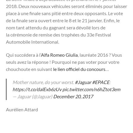
2018. Deux nouveaux véhicules seront éliminés pour laisser
place à une finale sans pitié entre deux opposants. Le vote
de la finale sera ouvert entre le 8 et le 21 janvier. Enfin, le
nom tant attendu du gagnant sera dévoilé lors de
la cérémonie de remise des trophées du 33e Festival
Automobile International.
Qui succédera à l’
Alfa Romeo Giulia
, lauréate 2016 ? Vous
seuls avez la réponse ! Pourquoi ne pas voter pour votre
chouchoute en suivant
le lien officiel du concours
…
Mother nature, do your worst.
#Jaguar
#EPACE
:
https://t.co/dalExb6zUv
pic.twitter.com/n6hZtot3em
— Jaguar (@Jaguar)
December 20, 2017
Aurélien Attard