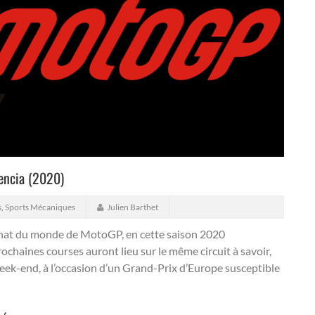
lencia (2020)
s
,
Sports Mécaniques
Julien Barthet
at du monde de MotoGP, en cette saison 2020
ochaines courses auront lieu sur le même circuit à savoir,
week-end, à l’occasion d’un Grand-Prix d’Europe susceptible