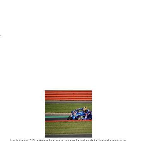
é
Le MotoGP organise son premier double header sur le