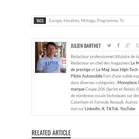
TAGS
Europe
,
Horaires
,
Motogp
,
Programme
,
Tv
JULIEN BARTHET
Rédacteur professionnel (titulaire de l
Rédacteur en chef des magazines
Le M
de prestige
et
Le Mag Jeux High-Tech 
Pilote Automobile
Fort d'une solide ex
dans diverses catégories :
Monoplace &
marque
Coupe 206 (Sprint et Relais) 
de nombreux essais techniques sur de
Caterham et Formule Renault. Autres : j
moi sur
LinkedIn
,
X
,
TikTok
,
YouTube
RELATED ARTICLE