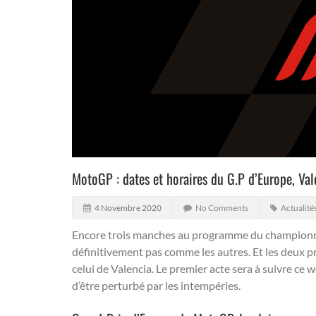
MotoGP : dates et horaires du G.P d’Europe, Va
4 Novembre 2020
No Comments
Actualité
Encore trois manches au programme du championn
définitivement pas comme les autres. Et les deux pr
celui de Valencia.
Le premier acte sera à suivre ce 
d’être perturbé par les intempéries.