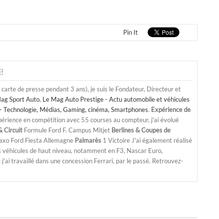
Pin It
a carte de presse pendant 3 ans), je suis le Fondateur, Directeur et
ag Sport Auto
,
Le Mag Auto Prestige - Actu automobile et véhicules
- Technologie, Médias, Gaming, cinéma, Smartphones
.
Expérience de
périence en compétition avec 55 courses au compteur, j'ai évolué
 Circuit
Formule Ford F. Campus Mitjet
Berlines & Coupes de
Saxo Ford Fiesta Allemagne
Palmarès
1 Victoire J'ai également réalisé
s véhicules de haut niveau, notamment en F3, Nascar Euro,
'ai travaillé dans une concession Ferrari, par le passé. Retrouvez-