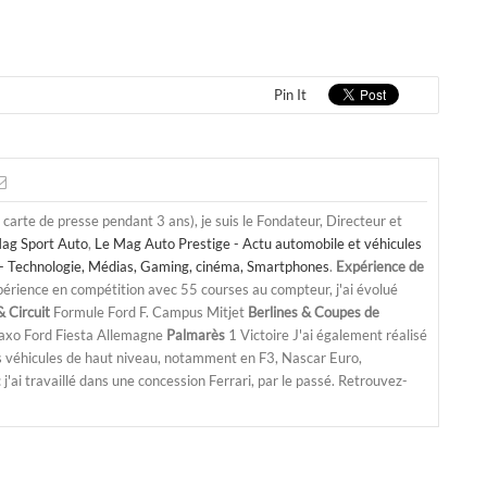
Pin It
a carte de presse pendant 3 ans), je suis le Fondateur, Directeur et
ag Sport Auto
,
Le Mag Auto Prestige - Actu automobile et véhicules
- Technologie, Médias, Gaming, cinéma, Smartphones
.
Expérience de
périence en compétition avec 55 courses au compteur, j'ai évolué
 Circuit
Formule Ford F. Campus Mitjet
Berlines & Coupes de
Saxo Ford Fiesta Allemagne
Palmarès
1 Victoire J'ai également réalisé
s véhicules de haut niveau, notamment en F3, Nascar Euro,
'ai travaillé dans une concession Ferrari, par le passé. Retrouvez-