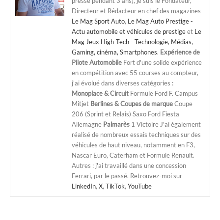
presse pendant 3 ans), je suis le Fondateur,
Directeur et Rédacteur en chef des magazines
Le Mag Sport Auto
,
Le Mag Auto Prestige -
Actu automobile et véhicules de prestige
et
Le
Mag Jeux High-Tech - Technologie, Médias,
Gaming, cinéma, Smartphones
.
Expérience de
Pilote Automobile
Fort d'une solide expérience
en compétition avec 55 courses au compteur,
j'ai évolué dans diverses catégories :
Monoplace & Circuit
Formule Ford F. Campus
Mitjet
Berlines & Coupes de marque
Coupe
206 (Sprint et Relais) Saxo Ford Fiesta
Allemagne
Palmarès
1 Victoire J'ai également
réalisé de nombreux essais techniques sur des
véhicules de haut niveau, notamment en F3,
Nascar Euro, Caterham et Formule Renault.
Autres : j'ai travaillé dans une concession
Ferrari, par le passé. Retrouvez-moi sur
LinkedIn
,
X
,
TikTok
,
YouTube