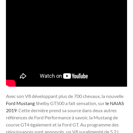
Avec son V8 développant plus de 700 chevaux, la nouvelle
Ford Mustang
Shelby GT500 a fait sensation, sur
le NAIAS
2019
. Cette dernière prend sa source dans deux autres
références de Ford Performance à savoir, la Mustang de
course GT4 également et la Ford GT. Au programme des
réjouissances sont annoncés, un V8 suralimenté de 5.2 l