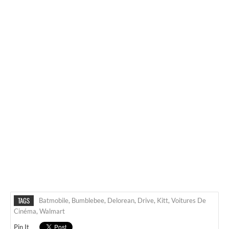
TAGS
Batmobile
,
Bumblebee
,
Delorean
,
Drive
,
Kitt
,
Voitures De
Cinéma
,
Walmart
Pin It