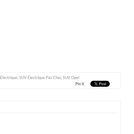
Électrique
,
SUV Électrique Pas Cher
,
SUV Opel
Pin It