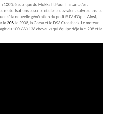
n 100% électrique du Mokka II. Pour l’instant, c’est
des motorisations essence et diesel devraient suivre dans les
uencé la nouvelle génération du petit SUV d’Opel. Ainsi, il
r la
208,
le 2008, la Corsa et le DS3 Crossback. Le moteur
s’agit du 100 kW (136 chevaux) qui équipe déjà la e-208 et la