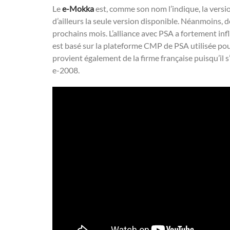
Le
e-Mokka
est, comme son nom l’indique, la versio
d’ailleurs la seule version disponible. Néanmoins, 
prochains mois. L’alliance avec PSA a fortement infl
est basé sur la plateforme CMP de PSA utilisée pou
provient également de la firme française puisqu’il 
e-2008.