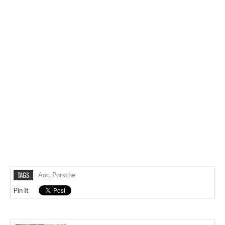
TAGS
Aoc
,
Porsche
Pin It