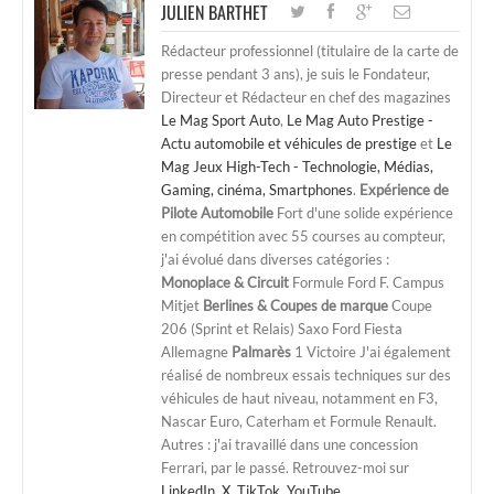
JULIEN BARTHET
Rédacteur professionnel (titulaire de la carte de
presse pendant 3 ans), je suis le Fondateur,
Directeur et Rédacteur en chef des magazines
Le Mag Sport Auto
,
Le Mag Auto Prestige -
Actu automobile et véhicules de prestige
et
Le
Mag Jeux High-Tech - Technologie, Médias,
Gaming, cinéma, Smartphones
.
Expérience de
Pilote Automobile
Fort d'une solide expérience
en compétition avec 55 courses au compteur,
j'ai évolué dans diverses catégories :
Monoplace & Circuit
Formule Ford F. Campus
Mitjet
Berlines & Coupes de marque
Coupe
206 (Sprint et Relais) Saxo Ford Fiesta
Allemagne
Palmarès
1 Victoire J'ai également
réalisé de nombreux essais techniques sur des
véhicules de haut niveau, notamment en F3,
Nascar Euro, Caterham et Formule Renault.
Autres : j'ai travaillé dans une concession
Ferrari, par le passé. Retrouvez-moi sur
LinkedIn
,
X
,
TikTok
,
YouTube