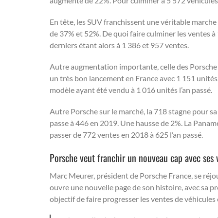
augmenté de 22%. Pour culminer à 5 572 véhicules 
En tête, les SUV franchissent une véritable march
de 37% et 52%. De quoi faire culminer les ventes à
derniers étant alors à 1 386 et 957 ventes.
Autre augmentation importante, celle des Porsche 9
un très bon lancement en France avec 1 151 unité
modèle ayant été vendu à 1 016 unités l’an passé.
Autre Porsche sur le marché, la 718 stagne pour sa
passe à 446 en 2019. Une hausse de 2%. La Paname
passer de 772 ventes en 2018 à 625 l’an passé.
Porsche veut franchir un nouveau cap avec ses v
Marc Meurer, président de Porsche France, se réjoui
ouvre une nouvelle page de son histoire, avec sa p
objectif de faire progresser les ventes de véhicules é