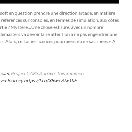
e soft en question prendre une direction arcade, en matière
es références sur consoles, en termes de simulation, aux côtés
sortie ? Mystère…Une chose est sûre, avec un nombre
demasters va devoir faire attention à ne pas engendrer une
Alors, certaines licences pourraient être « sacrifiées ». A
team
, Project CARS 3 arrives this Summer!
verJourney
https://t.co/X8w5v0w1bE