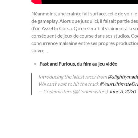
Néanmoins, une crainte fait surface, celle de voir l
de gameplay. Alors que jusqu’ici, il faisait partie d
d’un Assetto Corsa. Qu’en sera-t-il vraiment à la 
conséquent de jeux de course dans ses studios, Co
concurrence malsaine entre ses propres productions. 
suivre…
Fast and Furious, du film au jeu vidéo
Introducing the latest racer from
@slightlymad
We can’t wait to hit the track
#YourUltimateDri
— Codemasters (@Codemasters)
June 3, 2020