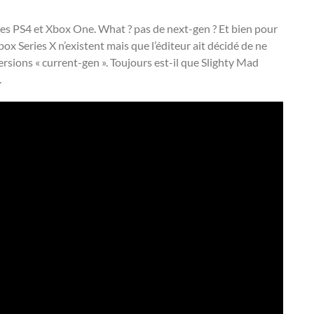
oles PS4 et Xbox One. What ? pas de next-gen ? Et bien pour
x Series X n’existent mais que l’éditeur ait décidé de ne
ersions « current-gen ». Toujours est-il que Slighty Mad
.