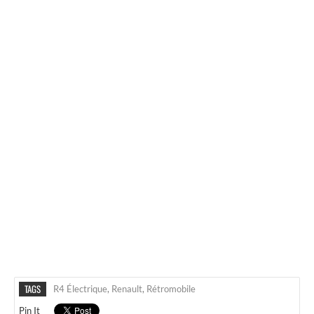
TAGS
R4 Électrique
,
Renault
,
Rétromobile
Pin It