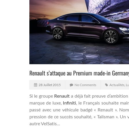
Renault s’attaque au Premium made-in Germany
28 Juillet 2015
No Comments
Actualités
,
Lu
Si le groupe
Renault
a déjà fait preuve d’ambition
marque de luxe,
Infiniti
, le Français souhaite mai
passé avec une véhicule badgé « Renault ».
Nom d
pression de ce succès souhaité, « Talisman ». Un 
autre VelSatis…