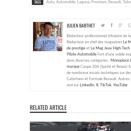
TAGS
Auto
,
Automobile
,
Laguna
,
Premium
,
Renault
,
Tali
JULIEN BARTHET
Rédacteur professionnel (titulaire de l
Rédacteur en chef des magazines
Le M
de prestige
et
Le Mag Jeux High-Tech 
Pilote Automobile
Fort d'une solide ex
dans diverses catégories :
Monoplace &
marque
Coupe 206 (Sprint et Relais) 
de nombreux essais techniques sur de
Caterham et Formule Renault. Autres : j
moi sur
LinkedIn
,
X
,
TikTok
,
YouTube
RELATED ARTICLE