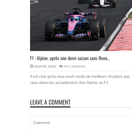
F1 : Alpine, après une demi-saison sans Rena...
Août 06, 2026
No Comments
Il est clair qu’on nous avait vendu de meilleurs résultats que
ceux observés actuellement chez Alpine, en F1.
LEAVE A COMMENT