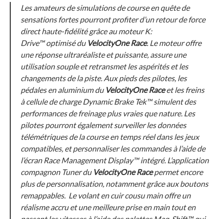
Les amateurs de simulations de course en quête de
sensations fortes pourront profiter d’un retour de force
direct haute-fidélité grâce au moteur K:
Drive™ optimisé du
VelocityOne Race
. Le moteur offre
une réponse ultraréaliste et puissante, assure une
utilisation souple et retransmet les aspérités et les
changements de la piste. Aux pieds des pilotes, les
pédales en aluminium du
VelocityOne Race
et les freins
à cellule de charge Dynamic Brake Tek™ simulent des
performances de freinage plus vraies que nature. Les
pilotes pourront également surveiller les données
télémétriques de la course en temps réel dans les jeux
compatibles, et personnaliser les commandes à l’aide de
l’écran Race Management Display™ intégré. L’application
compagnon Tuner du
VelocityOne Race
permet encore
plus de personnalisation, notamment grâce aux boutons
remappables. Le volant en cuir cousu main offre un
réalisme accru et une meilleure prise en main tout en
passant les vitesses à l’aide des palettes Mag-Shift™ qui