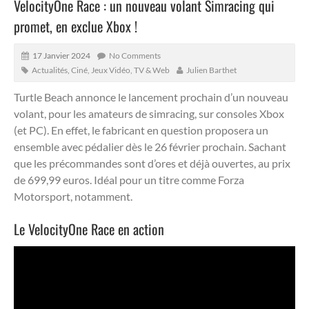
VelocityOne Race : un nouveau volant Simracing qui
promet, en exclue Xbox !
17 Janvier 2024
No Comments
Actualités
,
Ciné, Jeux Vidéo, TV & Web
Julien Barthet
Turtle Beach annonce le lancement prochain d’un nouveau
volant, pour les amateurs de simracing, sur consoles Xbox
(et PC).
En effet, le fabricant en question proposera un
ensemble avec pédalier dès le 26 février prochain. Sachant
que les précommandes sont d’ores et déjà ouvertes, au prix
de 699,99 euros. Idéal pour un titre comme Forza
Motorsport, notamment.
Le VelocityOne Race en action