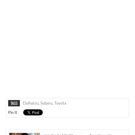
TAGS
Daihatsu
,
Subaru
,
Toyota
Pin It