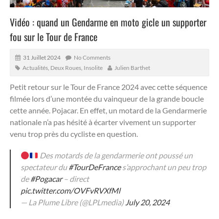
Vidéo : quand un Gendarme en moto gicle un supporter
fou sur le Tour de France
31 Juillet 2024
No Comments
Actualités
,
Deux Roues
,
Insolite
Julien Barthet
Petit retour sur le Tour de France 2024 avec cette séquence
filmée lors d’une montée du vainqueur de la grande boucle
cette année. Pojacar.
En effet, un motard de la Gendarmerie
nationale n’a pas hésité à écarter vivement un supporter
venu trop près du cycliste en question.
Des motards de la gendarmerie ont poussé un
spectateur du
#TourDeFrance
s’approchant un peu trop
de
#Pogacar
– direct
pic.twitter.com/OVFvRVXfMl
— La Plume Libre (@LPLmedia)
July 20, 2024