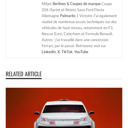
Mitjet
Berlines & Coupes de marque
Coupe
206 (Sprint et Relais) Saxo Ford Fiesta
Allemagne
Palmarès
1 Victoire J'ai également
réalisé de nombreux essais techniques sur des
véhicules de haut niveau, notamment en F3,
Nascar Euro, Caterham et Formule Renault.
Autres : j'ai travaillé dans une concession
Ferrari, par le passé. Retrouvez-moi sur
LinkedIn
,
X
,
TikTok
,
YouTube
RELATED ARTICLE