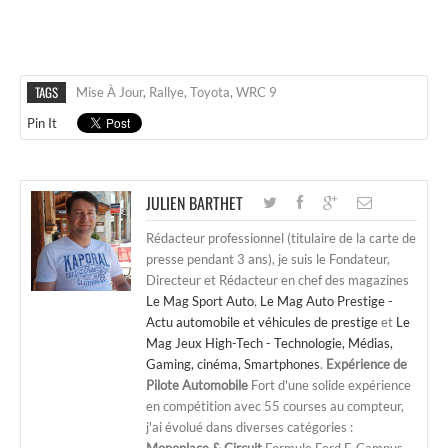
TAGS
Mise À Jour
,
Rallye
,
Toyota
,
WRC 9
Pin It
JULIEN BARTHET
Rédacteur professionnel (titulaire de la carte de
presse pendant 3 ans), je suis le Fondateur,
Directeur et Rédacteur en chef des magazines
Le Mag Sport Auto
,
Le Mag Auto Prestige -
Actu automobile et véhicules de prestige
et
Le
Mag Jeux High-Tech - Technologie, Médias,
Gaming, cinéma, Smartphones
.
Expérience de
Pilote Automobile
Fort d'une solide expérience
en compétition avec 55 courses au compteur,
j'ai évolué dans diverses catégories :
Monoplace & Circuit
Formule Ford F. Campus