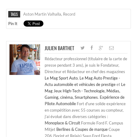
TAGS
Aston Martin Valhalla
,
Record
Pin It
JULIEN BARTHET
Rédacteur professionnel (titulaire de la carte de
presse pendant 3 ans), je suis le Fondateur,
Directeur et Rédacteur en chef des magazines
Le Mag Sport Auto
,
Le Mag Auto Prestige -
Actu automobile et véhicules de prestige
et
Le
Mag Jeux High-Tech - Technologie, Médias,
Gaming, cinéma, Smartphones
.
Expérience de
Pilote Automobile
Fort d'une solide expérience
en compétition avec 55 courses au compteur,
j'ai évolué dans diverses catégories :
Monoplace & Circuit
Formule Ford F. Campus
Mitjet
Berlines & Coupes de marque
Coupe
206 (Sprint et Relais) Saxo Ford Fiesta