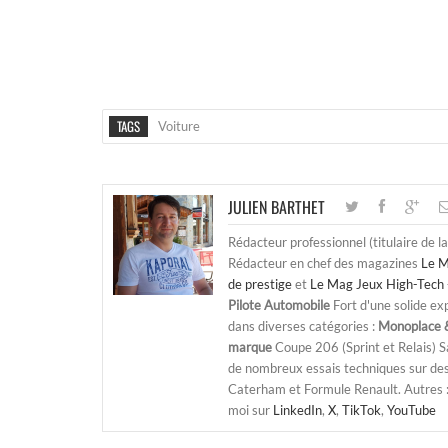
TAGS
Voiture
JULIEN BARTHET
Rédacteur professionnel (titulaire de l
Rédacteur en chef des magazines
Le M
de prestige
et
Le Mag Jeux High-Tech 
Pilote Automobile
Fort d'une solide ex
dans diverses catégories :
Monoplace &
marque
Coupe 206 (Sprint et Relais) 
de nombreux essais techniques sur de
Caterham et Formule Renault. Autres : j
moi sur
LinkedIn
,
X
,
TikTok
,
YouTube