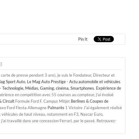
Pin It
a carte de presse pendant 3 ans), je suis le Fondateur, Directeur et
ag Sport Auto
,
Le Mag Auto Prestige - Actu automobile et véhicules
- Technologie, Médias, Gaming, cinéma, Smartphones
.
Expérience de
périence en compétition avec 55 courses au compteur, j'ai évolué
 Circuit
Formule Ford F. Campus Mitjet
Berlines & Coupes de
Saxo Ford Fiesta Allemagne
Palmarès
1 Victoire J'ai également réalisé
s véhicules de haut niveau, notamment en F3, Nascar Euro,
'ai travaillé dans une concession Ferrari, par le passé. Retrouvez-